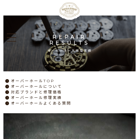
REPAIR
RESULTS
オーバーホール修理実績
オーバーホール
TOP
オーバーホール
について
対応ブランドと
修理価格
オーバーホール
修理実績
オーバーホール
よくある質問