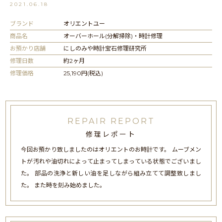
2021.06.18
ブランド
オリエントユー
商品名
オーバーホール(分解掃除)・時計修理
お預かり店舗
にしのみや時計宝石修理研究所
修理日数
約2ヶ月
修理価格
25,190円(税込)
REPAIR REPORT
修理レポート
今回お預かり致しましたのはオリエントのお時計です。 ムーブメン
トが汚れや油切れによって止まってしまっている状態でございまし
た。 部品の洗浄と新しい油を足しながら組み立てて調整致しまし
た。 また時を刻み始めました。