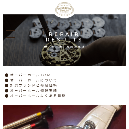
REPAIR
RESULTS
オーバーホール修理実績
オーバーホール
TOP
オーバーホール
について
対応ブランドと
修理価格
オーバーホール
修理実績
オーバーホール
よくある質問