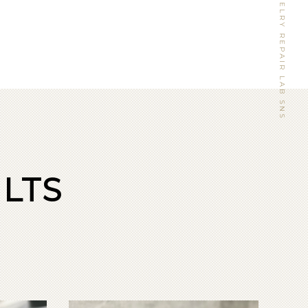
WATCH&JEWELRY REPAIR LAB SNS
LTS