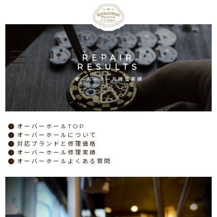
REPAIR
RESULTS
オーバーホール修理実績
オーバーホール
TOP
オーバーホール
について
対応ブランドと
修理価格
オーバーホール
修理実績
オーバーホール
よくある質問