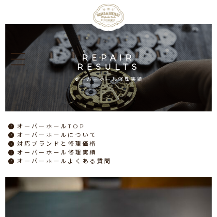
REPAIR
RESULTS
オーバーホール修理実績
オーバーホール
TOP
オーバーホール
について
対応ブランドと
修理価格
オーバーホール
修理実績
オーバーホール
よくある質問