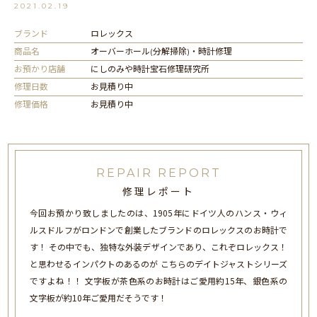
2021.02.19
ブランド
ロレックス
商品名
オーバーホール(分解掃除)・時計修理
お預かり店舗
にしのみや時計宝石修理研究所
修理日数
お見積り中
修理価格
お見積り中
REPAIR REPORT
修理レポート
今回お預かり致しましたのは、1905年にドイツ人のハンス・ウィ
ルスドルフがロンドンで創業したブランドのロレックスのお時計で
す！ その中でも、独特な外装デザインであり、これぞロレックス！
と思わせるインパクトのあるのが こちらのデイトジャストシリーズ
ですよね！！ 文字板が茶色系のお時計はご愛用約15年、銀色系の
文字板が約10年ご愛用だそうです！