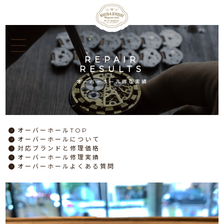
REPAIR
RESULTS
オーバーホール修理実績
オーバーホール
TOP
オーバーホール
について
対応ブランドと
修理価格
オーバーホール
修理実績
オーバーホール
よくある質問