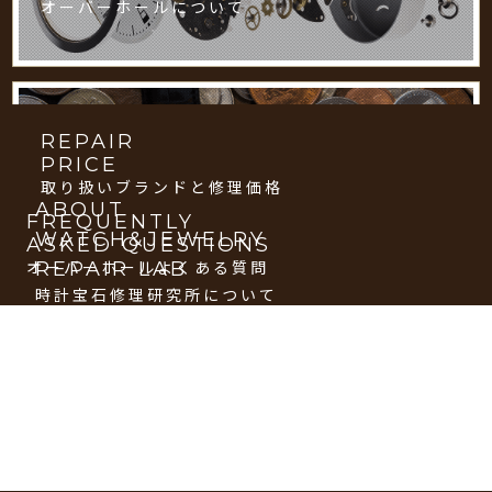
オーバーホールについて
REPAIR
PRICE
取り扱いブランドと修理価格
ABOUT
FREQUENTLY
ASKED QUESTIONS
WATCH&JEWELRY
オーバーホールよくある質問
REPAIR LAB
時計宝石修理研究所について
私たち時計宝石修理研究所の強みや特徴を紹介していますので、
ご覧ください。
DELIVERY