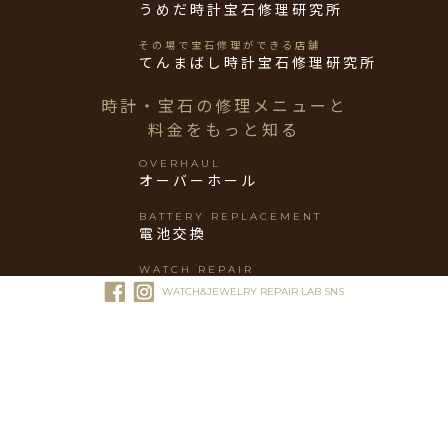
BERGEONのコンセプトショップ
はらじゅく時計宝石修理研究所
梅田 蔦屋書店×BERGEONの旗艦店
うめだ時計宝石修理研究所
その場で宝石修理ができる店舗
てんまばし時計宝石修理研究所
時計・宝石の修理メニューと
料金をもっと知る
OVERHAUL
オーバーホール
WATCH&JEWELRY REPAIR LAB SNS
BATTERY REPLACEMENT
電池交換
WATCH REPAIR
時計修理
JEWELRY REPAIR
宝石修理