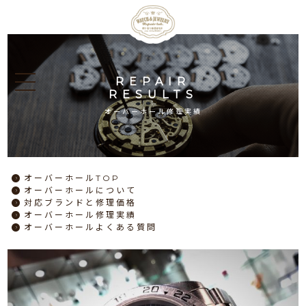
REPAIR
RESULTS
オーバーホール修理実績
オーバーホール
TOP
オーバーホール
について
対応ブランドと
修理価格
オーバーホール
修理実績
オーバーホール
よくある質問