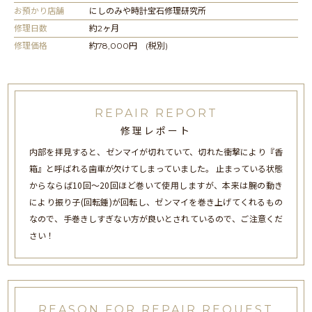
お預かり店舗
にしのみや時計宝石修理研究所
修理日数
約2ヶ月
修理価格
約78,000円 (税別)
REPAIR REPORT
修理レポート
内部を拝見すると、ゼンマイが切れていて、切れた衝撃により『香
箱』と呼ばれる歯車が欠けてしまっていました。 止まっている状態
からならば10回～20回ほど巻いて使用しますが、本来は腕の動き
により振り子(回転錘)が回転し、ゼンマイを巻き上げてくれるもの
なので、手巻きしすぎない方が良いとされているので、ご注意くだ
さい！
REASON FOR REPAIR REQUEST