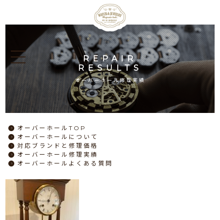
REPAIR
RESULTS
オーバーホール修理実績
オーバーホール
TOP
オーバーホール
について
対応ブランドと
修理価格
オーバーホール
修理実績
オーバーホール
よくある質問