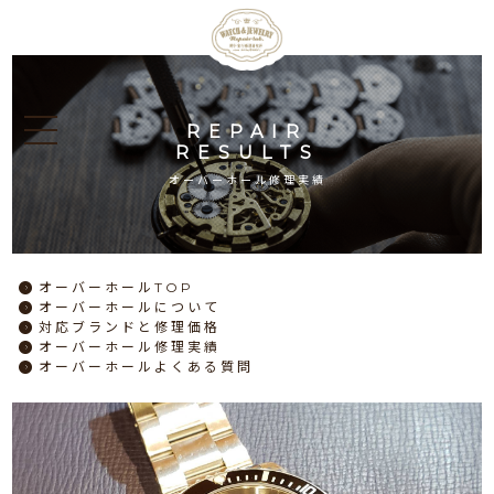
REPAIR
RESULTS
オーバーホール修理実績
オーバーホール
TOP
オーバーホール
について
対応ブランドと
修理価格
オーバーホール
修理実績
オーバーホール
よくある質問