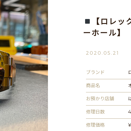
【ロレッ
ーホール】
2020.05.21
ブランド
商品名
お預かり店舗
修理日数
修理価格
¥