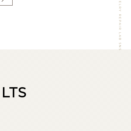
WATCH&JEWELRY REPAIR LAB SNS
LTS