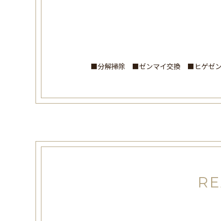
■分解掃除 ■ゼンマイ交換 ■ヒゲゼ
RE