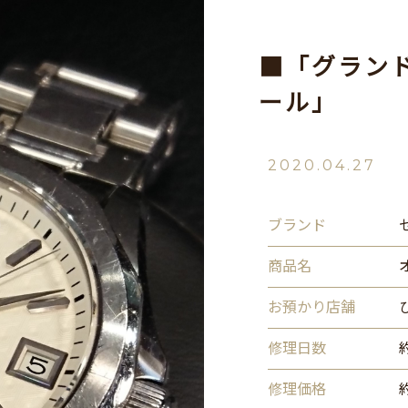
■「グラン
ール」
2020.04.27
ブランド
商品名
お預かり店舗
修理日数
修理価格