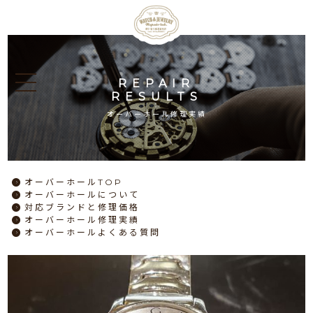
REPAIR
RESULTS
オーバーホール修理実績
オーバーホール
TOP
オーバーホール
について
対応ブランドと
修理価格
オーバーホール
修理実績
オーバーホール
よくある質問