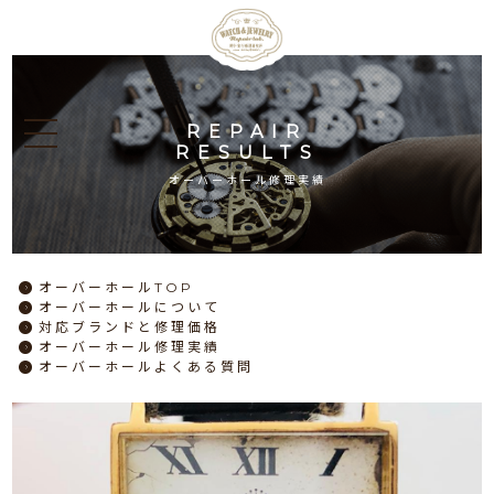
REPAIR
RESULTS
オーバーホール修理実績
オーバーホール
TOP
オーバーホール
について
対応ブランドと
修理価格
オーバーホール
修理実績
オーバーホール
よくある質問