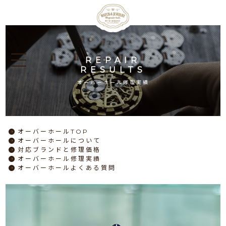
REPAIR
RESULTS
オーバーホール修理実績
オーバーホール
TOP
オーバーホール
について
対応ブランドと
修理価格
オーバーホール
修理実績
オーバーホール
よくある質問