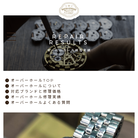
REPAIR
RESULTS
オーバーホール修理実績
オーバーホール
TOP
オーバーホール
について
対応ブランドと
修理価格
オーバーホール
修理実績
オーバーホール
よくある質問