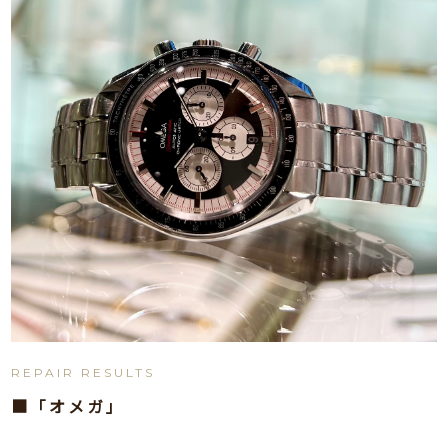
REPAIR RESULTS
■「オメガ」