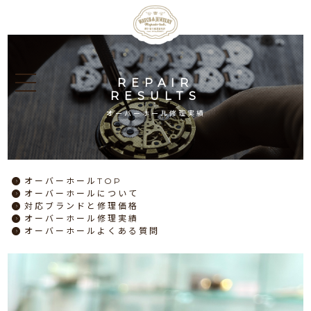
REPAIR
RESULTS
オーバーホール修理実績
オーバーホール
TOP
オーバーホール
について
対応ブランドと
修理価格
オーバーホール
修理実績
オーバーホール
よくある質問