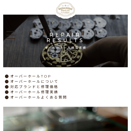
REPAIR
RESULTS
オーバーホール修理実績
オーバーホール
TOP
オーバーホール
について
対応ブランドと
修理価格
オーバーホール
修理実績
オーバーホール
よくある質問