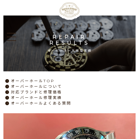
REPAIR
RESULTS
オーバーホール修理実績
オーバーホール
TOP
オーバーホール
について
対応ブランドと
修理価格
オーバーホール
修理実績
オーバーホール
よくある質問