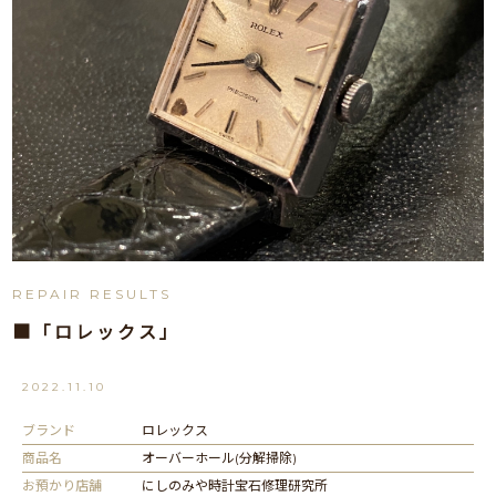
REPAIR RESULTS
■「ロレックス」
2022.11.10
ブランド
ロレックス
商品名
オーバーホール(分解掃除)
お預かり店舗
にしのみや時計宝石修理研究所