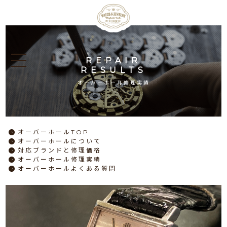
REPAIR
RESULTS
オーバーホール修理実績
オーバーホール
TOP
オーバーホール
について
対応ブランドと
修理価格
オーバーホール
修理実績
オーバーホール
よくある質問