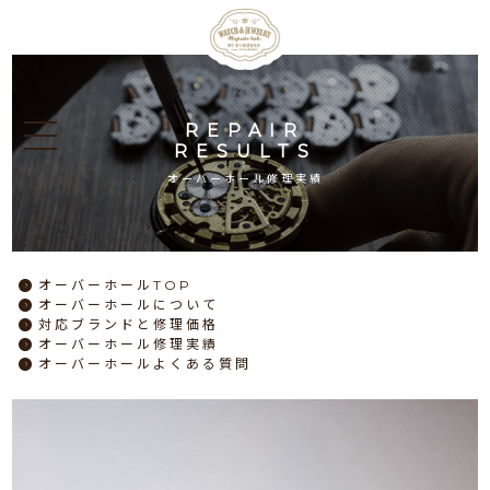
REPAIR
RESULTS
オーバーホール修理実績
オーバーホール
TOP
オーバーホール
について
対応ブランドと
修理価格
オーバーホール
修理実績
オーバーホール
よくある質問