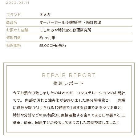
2022.03.11
ブランド
オメガ
商品名
オーバーホール(分解掃除)・時計修理
お預かり店舗
にしのみや時計宝石修理研究所
修理日数
約1ヶ月半
修理価格
55,000円(税込)
REPAIR REPORT
修理レポート
今回お預かり致しましたのはオメガ コンステレーションのお時計
です。 内部が汚れと油劣化が御座いました為分解掃除と、 先端
に時針が取り付けられる12時間で1周する歯車であるツヅミ車と、
時針や分針などの示持部分に直接連動する歯車である日の裏車と 三
番車、筒車、回路ネジが劣化しておりました為交換致しました！