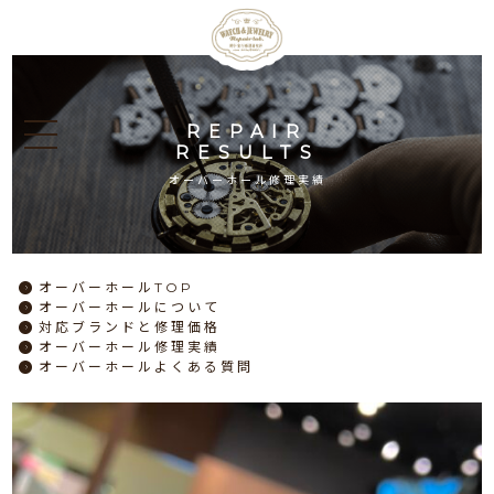
REPAIR
RESULTS
オーバーホール修理実績
オーバーホール
TOP
オーバーホール
について
対応ブランドと
修理価格
オーバーホール
修理実績
オーバーホール
よくある質問