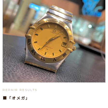
REPAIR RESULTS
■「オメガ」