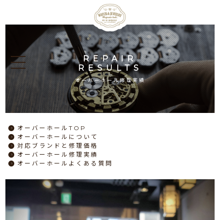
REPAIR
RESULTS
オーバーホール修理実績
オーバーホール
TOP
オーバーホール
について
対応ブランドと
修理価格
オーバーホール
修理実績
オーバーホール
よくある質問