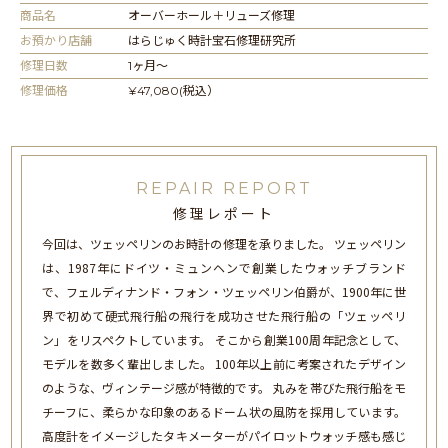
商品名
オーバーホール＋リューズ修理
お預かり店舗
はらじゅく時計宝石修理研究所
修理日数
1ヶ月〜
修理価格
¥47,080(税込）
REPAIR REPORT
修理レポート
今回は、ツェッペリンのお時計の修理を承りました。 ツェッペリン
は、1987年にドイツ・ミュンヘンで創業したウォッチブランド
で、フェルディナンド・フォン・ツェッペリン伯爵が、1900年に世
界で初めて硬式飛行船の飛行を成功させた飛行船の「ツェッペリ
ン」をリスペクトしています。 そこから創業100周年記念として、
モデルを数多く輩出しました。 100年以上前に考案されたデザイン
のような、ヴィンテージ感が特徴的です。 丸みを帯びた飛行船をモ
チーフに、柔らかな印象のあるドーム状の風防を採用しています。
高度計をイメージしたタキメーターがパイロットウォッチ感も感じ