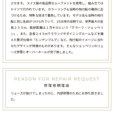
させます。 スイス製の高品質なムーブメントを使用し、組み立ては
ドイツで行われています。 カラーリングも当時の飛行船の機体に近
づけるため、特殊な技法で着色しています。 モデル名も当時の飛行
船と同じ名前がつけられていて、1928年の当時では、世界最大の全
長２３５m、航続距離は１万キロという「グラーフ・ツェッペリ
ン」、また、全長２４５mでラウンジやダイニングルームなどを備
えた贅沢仕様の「ヒンデンブルグ」など、飛行船のイメージに合わ
せたデザインが特徴のものがあります。 そんなツェッペリンのリュ
ーズ修理とオーバーホールが完了致しました。
REASON FOR REPAIR REQUEST
修理依頼理由
リューズが抜けてしまったのと、内部修理のためにお持ち頂きまし
た。