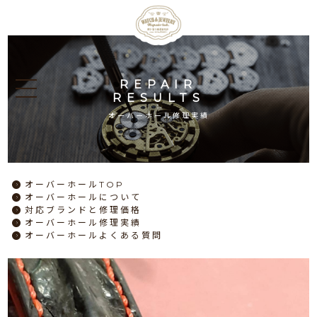
REPAIR
RESULTS
オーバーホール修理実績
オーバーホール
TOP
オーバーホール
について
対応ブランドと
修理価格
オーバーホール
修理実績
オーバーホール
よくある質問