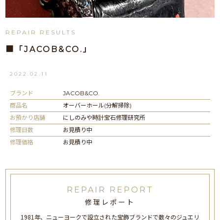
REPAIR RESULTS
■「JACOB&CO.」
2022.02.11
ブランド
JACOB&CO.
商品名
オーバーホール(分解掃除)
お預かり店舗
にしのみや時計宝石修理研究所
修理日数
お見積り中
修理価格
お見積り中
REPAIR REPORT
修理レポート
1981年、ニューヨークで設立された宝飾ブランドで数々のジュエリ