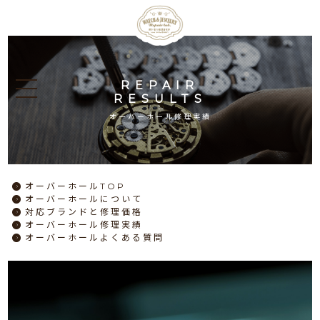
REPAIR
RESULTS
オーバーホール修理実績
オーバーホール
TOP
オーバーホール
について
対応ブランドと
修理価格
オーバーホール
修理実績
オーバーホール
よくある質問