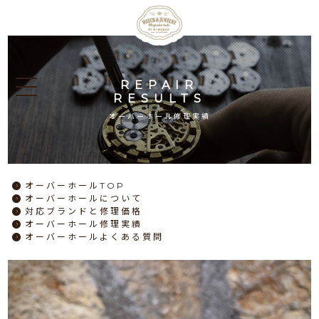
REPAIR
RESULTS
オーバーホール修理実績
オーバーホール
TOP
オーバーホール
について
対応ブランドと
修理価格
オーバーホール
修理実績
オーバーホール
よくある質問