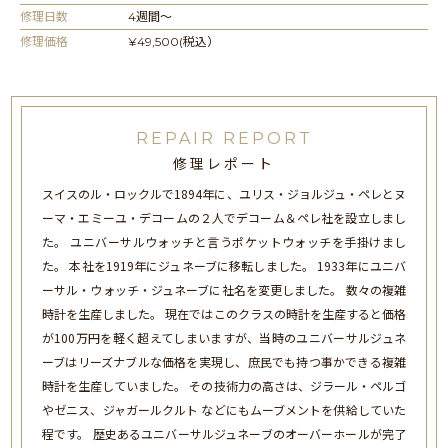
修理日数
4週間〜
修理価格
¥49,500(税込）
REPAIR REPORT
修理レポート
スイスのル・ロックルで1894年に、ユリス・ジョルジュ・ペレとヌ
ーマ・エミーユ・デコームの２人でデコーム＆ペレ社を設立しまし
た。 ユニバーサルウォッチと言うポケットウォッチを手掛けまし
た。 本社を1919年にジュネーブに移転しました。 1933年にユニバ
ーサル・ウォッチ・ジュネーブに社名を変更しました。 数々の複雑
時計を生産しました。 現在ではこのクラスの時計を生産すると価格
が100万円を軽く超えてしまいますが、当時のユニバーサルジュネ
ーブはリーズナブルな価格を実現し、庶民でも持つ事かできる複雑
時計を生産していました。 その技術力の高さは、ジラール・ペルゴ
やゼニス、ジャガールクルト などにもムーブメントを供給していた
程です。 歴史あるユニバーサルジュネーブのオーバーホールが完了