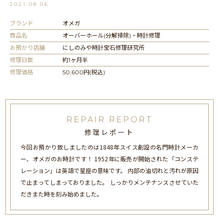
2021.08.06
ブランド
オメガ
商品名
オーバーホール(分解掃除)・時計修理
お預かり店舗
にしのみや時計宝石修理研究所
修理日数
約1ヶ月半
修理価格
50,600円(税込)
REPAIR REPORT
修理レポート
今回お預かり致しましたのは1848年スイス創設の名門時計メーカ
ー、オメガのお時計です！ 1952年に販売が開始された「コンステ
レーション」は英語で星座の意味です。 内部の油切れと汚れが原因
で止まってしまっておりました。 しっかりメンテナンスさせていた
だきまた時を刻み始めました。