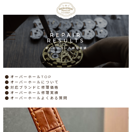
REPAIR
RESULTS
オーバーホール修理実績
オーバーホール
TOP
オーバーホール
について
対応ブランドと
修理価格
オーバーホール
修理実績
オーバーホール
よくある質問