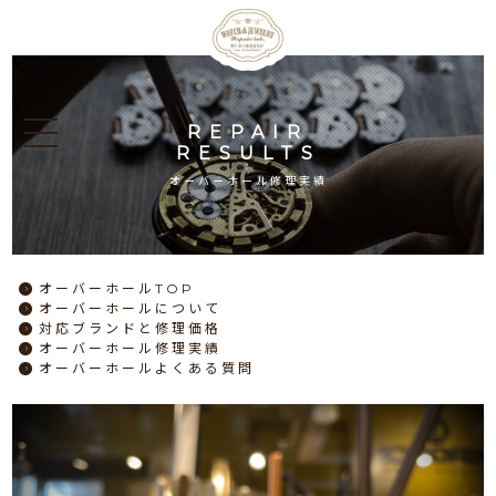
REPAIR
RESULTS
オーバーホール修理実績
オーバーホール
TOP
オーバーホール
について
対応ブランドと
修理価格
オーバーホール
修理実績
オーバーホール
よくある質問