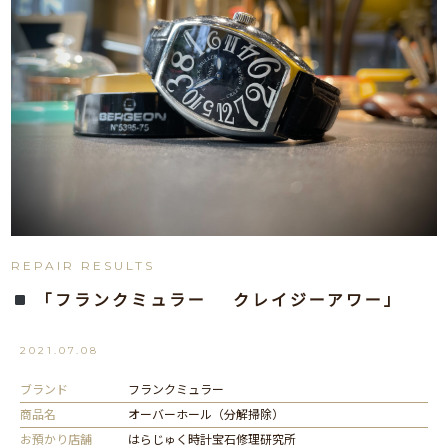
REPAIR RESULTS
「フランクミュラー クレイジーアワー」
2021.07.08
ブランド
フランクミュラー
商品名
オーバーホール（分解掃除）
お預かり店舗
はらじゅく時計宝石修理研究所