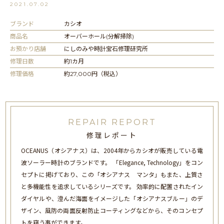
2021.07.02
ブランド
カシオ
商品名
オーバーホール(分解掃除)
お預かり店舗
にしのみや時計宝石修理研究所
修理日数
約1カ月
修理価格
約27,000円（税込）
REPAIR REPORT
修理レポート
OCEANUS（オシアナス）は、2004年からカシオが販売している電
波ソーラー時計のブランドです。 「Elegance, Technology」をコン
セプトに掲げており、この「オシアナス マンタ」もまた、上質さ
と多機能性を追求しているシリーズです。 効率的に配置されたイン
ダイヤルや、澄んだ海面をイメージした「オシアナスブルー」のデ
ザイン、風防の両面反射防止コーティングなどから、そのコンセプ
トを窺う事ができます。