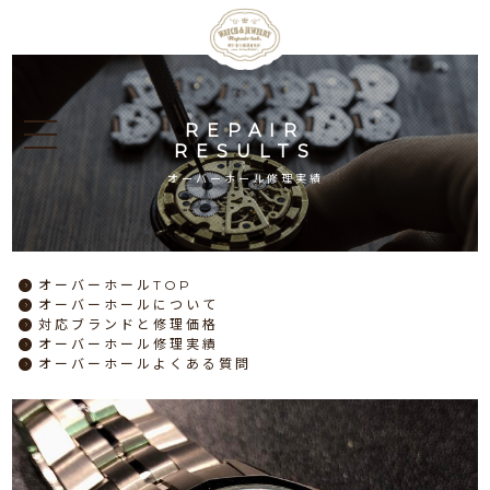
REPAIR
RESULTS
オーバーホール修理実績
オーバーホール
TOP
オーバーホール
について
対応ブランドと
修理価格
オーバーホール
修理実績
オーバーホール
よくある質問