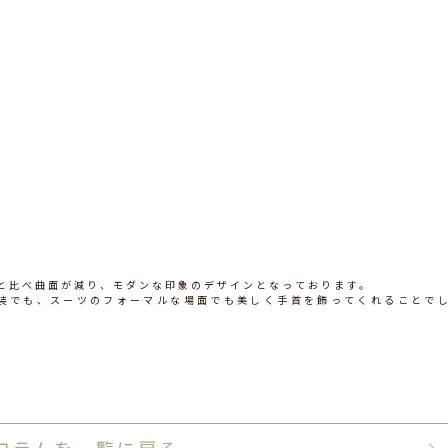
クと比べ曲面が減り、モダンな印象のデザインとなっております。
装でも、スーツのフォーマルな場面でも美しく手首を飾ってくれることで