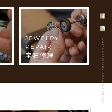
JEWELRY
WATCH&JEWELRY REPAIR LAB SNS
REPAIR
宝石修理