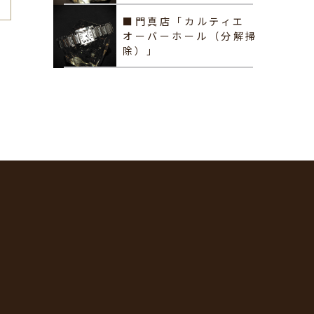
■門真店「カルティエ
オーバーホール（分解掃
除）」