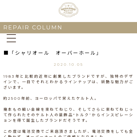
REPAIR COLUMN
■「シャリオール オーバーホール」
2020.10.05
1983年と比較的近年に創業したブランドですが、独特のデザ
インで、一目でそれとわかるラインナップは、妖艶な魅力がご
ざいます。
約2500年前、ヨーロッパで栄えたケルト人。
幾本もの細い金線を束ねてねじり、そしてさらに束ねてねじっ
て作られたそのケルト人の装飾品“トルク”からインスピレーシ
ョンを得て誕生したブランドだそうです。
この度は電池交換でご来店頂きましたが、電池交換をしても全
く動かず、オーバーホールのご依頼となりました。