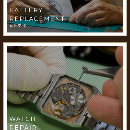
BATTERY
REPLACEMENT
電池交換
WATCH
REPAIR