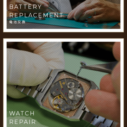
BATTERY
REPLACEMENT
電池交換
WATCH
REPAIR