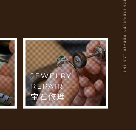
WATCH&JEWELRY REPAIR LAB SNS
JEWELRY
REPAIR
宝石修理